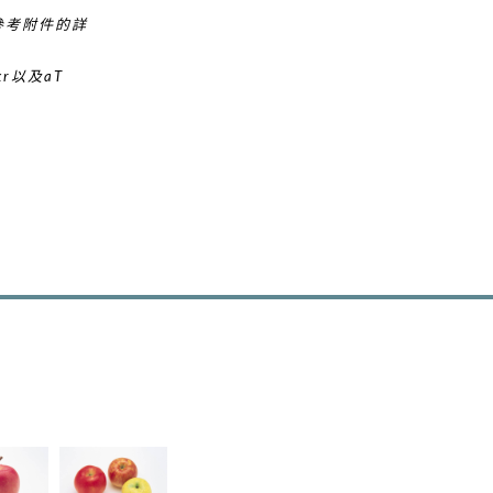
參考附件的詳
kr
以及aT