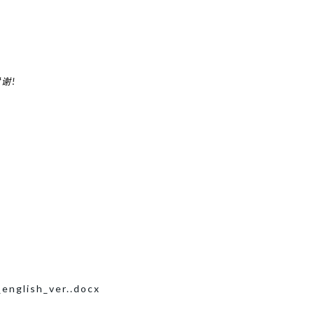
。
谢!
english_ver..docx