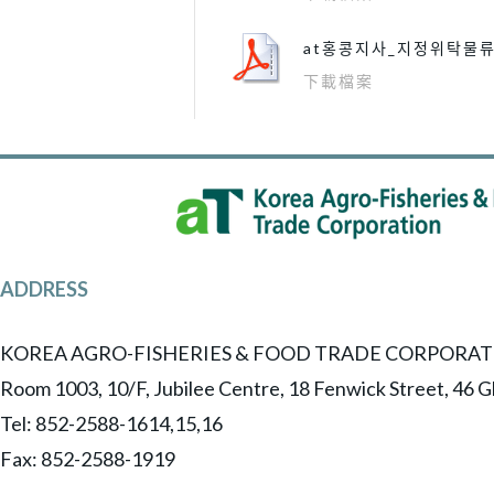
at홍콩지사_지정위탁물
下載檔案
ADDRESS
KOREA AGRO-FISHERIES & FOOD TRADE CORPORAT
Room 1003, 10/F, Jubilee Centre, 18 Fenwick Street, 46
Tel: 852-2588-1614,15,16
​Fax: 852-2588-1919